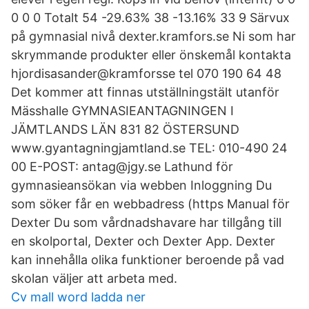
0 0 0 Totalt 54 -29.63% 38 -13.16% 33 9 Särvux
på gymnasial nivå dexter.kramfors.se Ni som har
skrymmande produkter eller önskemål kontakta
hjordisasander@kramforsse tel 070 190 64 48
Det kommer att finnas utställningstält utanför
Mässhalle GYMNASIEANTAGNINGEN I
JÄMTLANDS LÄN 831 82 ÖSTERSUND
www.gyantagningjamtland.se TEL: 010-490 24
00 E-POST: antag@jgy.se Lathund för
gymnasieansökan via webben Inloggning Du
som söker får en webbadress (https Manual för
Dexter Du som vårdnadshavare har tillgång till
en skolportal, Dexter och Dexter App. Dexter
kan innehålla olika funktioner beroende på vad
skolan väljer att arbeta med.
Cv mall word ladda ner