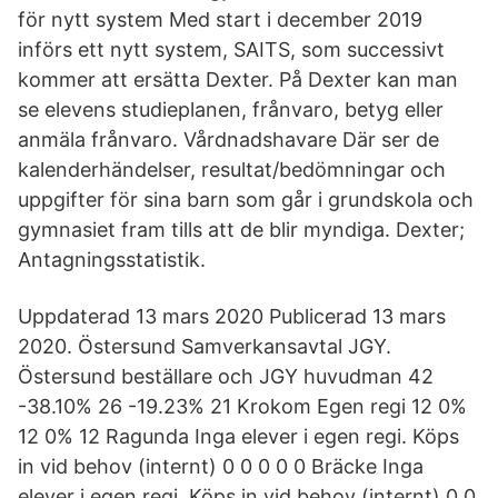
för nytt system Med start i december 2019
införs ett nytt system, SAITS, som successivt
kommer att ersätta Dexter. På Dexter kan man
se elevens studieplanen, frånvaro, betyg eller
anmäla frånvaro. Vårdnadshavare Där ser de
kalenderhändelser, resultat/bedömningar och
uppgifter för sina barn som går i grundskola och
gymnasiet fram tills att de blir myndiga. Dexter;
Antagningsstatistik.
Uppdaterad 13 mars 2020 Publicerad 13 mars
2020. Östersund Samverkansavtal JGY.
Östersund beställare och JGY huvudman 42
-38.10% 26 -19.23% 21 Krokom Egen regi 12 0%
12 0% 12 Ragunda Inga elever i egen regi. Köps
in vid behov (internt) 0 0 0 0 0 Bräcke Inga
elever i egen regi. Köps in vid behov (internt) 0 0