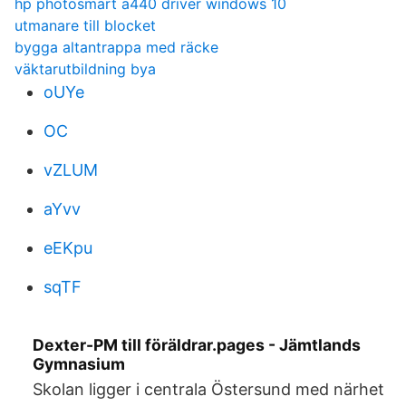
hp photosmart a440 driver windows 10
utmanare till blocket
bygga altantrappa med räcke
väktarutbildning bya
oUYe
OC
vZLUM
aYvv
eEKpu
sqTF
Dexter-PM till föräldrar.pages - Jämtlands
Gymnasium
Skolan ligger i centrala Östersund med närhet