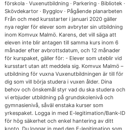
förskola · Vuxenutbildning · Parkering · Bibliotek ·
Skövdekartor · Bygglov · Pågående planarbeten
Från och med kursstarter i januari 2020 gäller
nya regler för elever som avbryter sin utbildning
inom Komvux Malmö. Karens, det vill säga att
eleven inte blir antagen till samma kurs inom 6
månader efter avbrottsdatum, och 12 månader
för kurspaket, gäller för: - Elever som uteblir vid
kursstart utan att meddela sig. Komvux Malmö –
utbildning för vuxna Vuxenutbildningen är till för
dig som vill börja studera i vuxen ålder. Dina
behov och önskemål styr vad du ska studera och
vi erbjuder utbildning på grundskolenivå och
gymnasienivå, såväl enstaka kurser som
yrkespaket. Logga in med E-legitimation/Bank-ID
för hög säkerhet och enkel hantering av ditt
konto. Du loggar in med den E-legitimation som