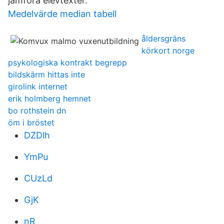
jämföra elevtexter.
Medelvärde median tabell
åldersgräns
körkort norge
psykologiska kontrakt begrepp
bildskärm hittas inte
girolink internet
erik holmberg hemnet
bo rothstein dn
öm i bröstet
DZDlh
YmPu
CUzLd
GjK
nR