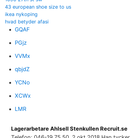
43 european shoe size to us
ikea nykoping
hvad betyder afasi
GQAF
PGjz
VVMx
qbjdZ
YCNo
XCWx
LMR
Lagerarbetare Ahlsell Stenkullen Recruit.se
Telefon: 046-19 75 50. 2 okt 2018 Han tycker