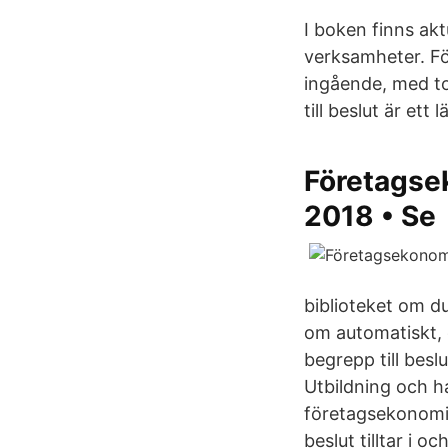
I boken finns akt
verksamheter. F
ingående, med t
till beslut är et
Företagsek
2018 • Se
biblioteket om du
om automatiskt, 
begrepp till bes
Utbildning och h
företagsekonomis
beslut tilltar i 