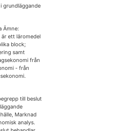
r i grundläggande
na Ämne:
är ett läromedel
lika block;
ering samt
tagsekonomi från
onomi - från
agsekonomi.
egrepp till beslut
ndläggande
mhälle, Marknad
nomisk analys.
eslut behandlar