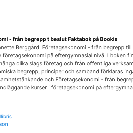
mi - från begrepp t beslut Faktabok på Bookis
anette Berggård. Företagsekonomi - från begrepp till
företagsekonomi på eftergymnasial nivå. I boken fin
ånga olika slags företag och från offentliga verksam
miska begrepp, principer och samband förklaras in
samhetstänkande och Företagsekonomi - från begrepp 
ndläggande kurser i företagsekonomi på eftergymnas
libris
sson