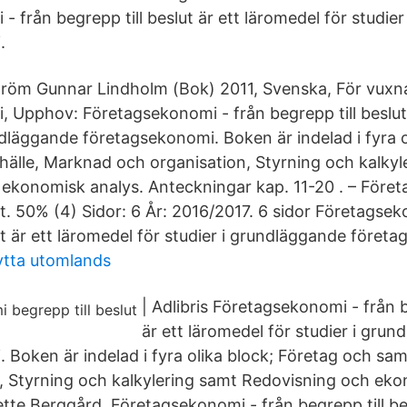
 från begrepp till beslut är ett läromedel för studie
.
röm Gunnar Lindholm (Bok) 2011, Svenska, För vux
 Upphov: Företagsekonomi - från begrepp till beslut 
ndläggande företagsekonomi. Boken är indelad i fyra o
älle, Marknad och organisation, Styrning och kalkyl
ekonomisk analys. Anteckningar kap. 11-20 . – Före
ut. 50% (4) Sidor: 6 År: 2016/2017. 6 sidor Företagsek
ut är ett läromedel för studier i grundläggande föret
lytta utomlands
| Adlibris Företagsekonomi - från b
är ett läromedel för studier i gru
 Boken är indelad i fyra olika block; Företag och sa
, Styrning och kalkylering samt Redovisning och eko
ette Berggård. Företagsekonomi - från begrepp till b