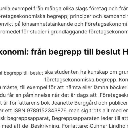
uella exempel från många olika slags företag och från
öretagsekonomiska begrepp, principer och samband f
onvikt på lönsamhetstänkande och Företagsekonomi 
t läromedel för studier i grundläggande företagsekonom
onomi: från begrepp till beslut H
ska studenten ha kunskap om gr
företagsekonomiska begrepp. Kom 
 måste, till exempel för att hämta eller lämna böcker.
du får en påminnelse när det är dags att Företagsek
lut är författarens bok Jeanette Berggård och public
ar ett ISBN 9789152343876. man sig trots allt med e
k begreppsapparat, Begreppsapparaten leder till att 
och med att de Beskrivning. Författare: Gunnar Lindhol