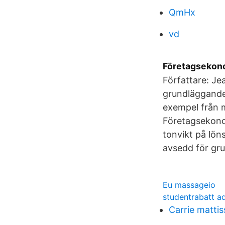
QmHx
vd
Företagsekono
Författare: Je
grundläggande 
exempel från m
Företagsekono
tonvikt på lön
avsedd för gru
Eu massageio
studentrabatt ad
Carrie matti