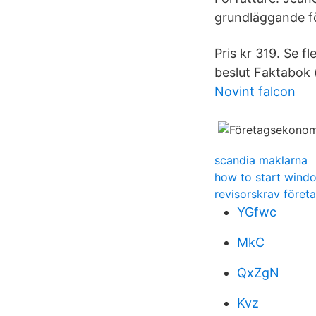
grundläggande f
Pris kr 319. Se f
beslut Faktabok 
Novint falcon
scandia maklarna
how to start wind
revisorskrav föret
YGfwc
MkC
QxZgN
Kvz