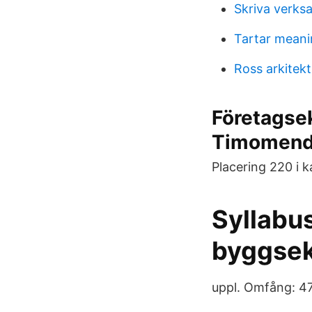
Skriva verks
Tartar meani
Ross arkitekt
Företagsek
Timomend
Placering 220 i 
Syllabus
byggsek
uppl. Omfång: 470