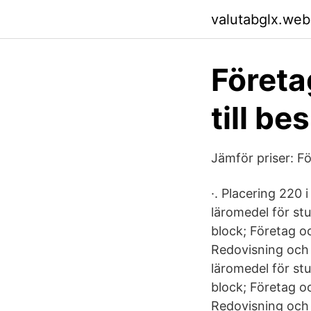
valutabglx.web
Företa
till b
Jämför priser: Fö
·. Placering 220 
läromedel för st
block; Företag o
Redovisning och 
läromedel för st
block; Företag o
Redovisning och