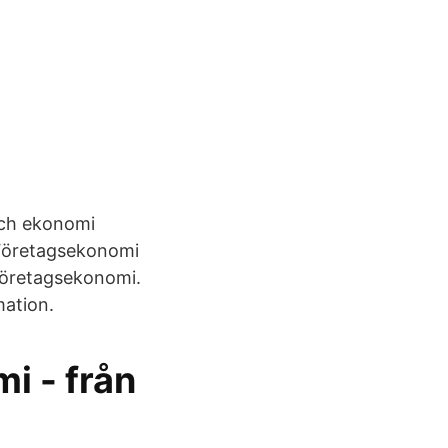
och ekonomi
 Företagsekonomi
 företagsekonomi.
mation.
 - från