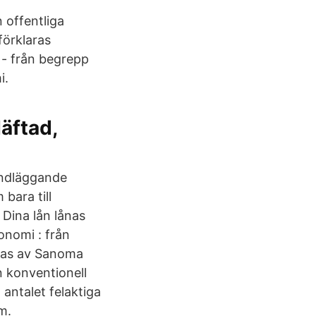
 offentliga
örklaras
- från begrepp
i.
äftad,
undläggande
bara till
 Dina lån lånas
onomi : från
eras av Sanoma
n konventionell
antalet felaktiga
m.