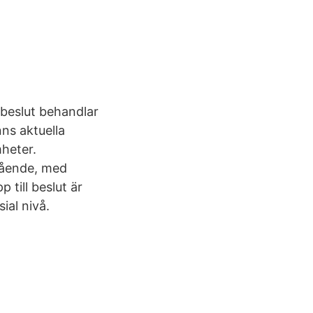
 beslut behandlar
ns aktuella
heter.
gående, med
till beslut är
ial nivå.