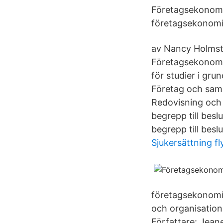
Företagsekonomi -
företagsekonomi
av Nancy Holmst
Företagsekonomi,
för studier i gru
Företag och samh
Redovisning och 
begrepp till besl
begrepp till besl
Sjukersättning f
företagsekonomi.
och organisation
Författare: Jean